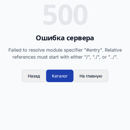
500
Ошибка сервера
Failed to resolve module specifier "#entry". Relative
references must start with either "/", "./", or "../".
Назад
Каталог
На главную