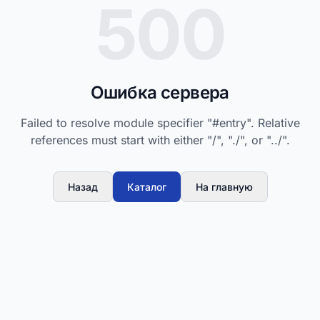
500
Ошибка сервера
Failed to resolve module specifier "#entry". Relative
references must start with either "/", "./", or "../".
Назад
Каталог
На главную