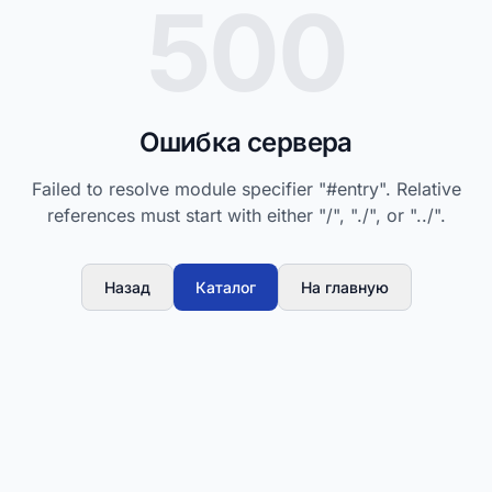
500
Ошибка сервера
Failed to resolve module specifier "#entry". Relative
references must start with either "/", "./", or "../".
Назад
Каталог
На главную