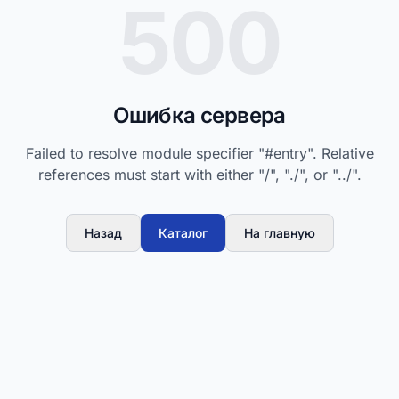
500
Ошибка сервера
Failed to resolve module specifier "#entry". Relative
references must start with either "/", "./", or "../".
Назад
Каталог
На главную