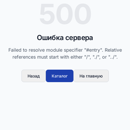
500
Ошибка сервера
Failed to resolve module specifier "#entry". Relative
references must start with either "/", "./", or "../".
Назад
Каталог
На главную