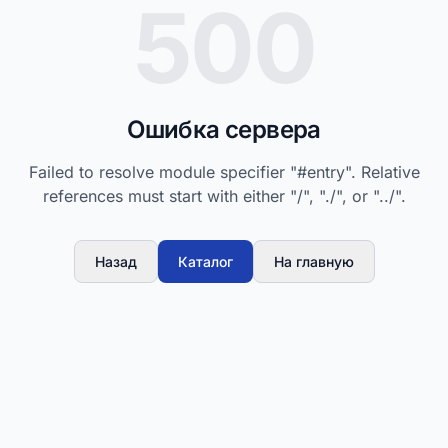
500
Ошибка сервера
Failed to resolve module specifier "#entry". Relative
references must start with either "/", "./", or "../".
Назад
Каталог
На главную