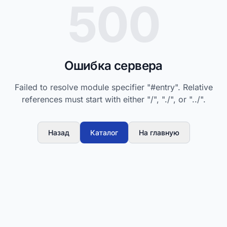
500
Ошибка сервера
Failed to resolve module specifier "#entry". Relative
references must start with either "/", "./", or "../".
Назад
Каталог
На главную