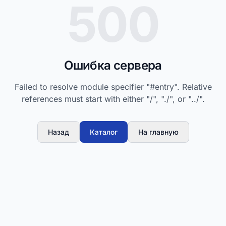
500
Ошибка сервера
Failed to resolve module specifier "#entry". Relative
references must start with either "/", "./", or "../".
Назад
Каталог
На главную