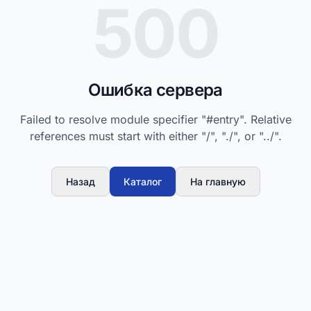
500
Ошибка сервера
Failed to resolve module specifier "#entry". Relative
references must start with either "/", "./", or "../".
Назад
Каталог
На главную