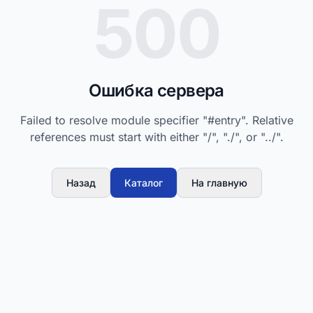
500
Ошибка сервера
Failed to resolve module specifier "#entry". Relative
references must start with either "/", "./", or "../".
Назад
Каталог
На главную