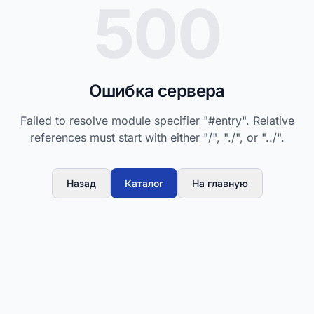
500
Ошибка сервера
Failed to resolve module specifier "#entry". Relative
references must start with either "/", "./", or "../".
Назад
Каталог
На главную