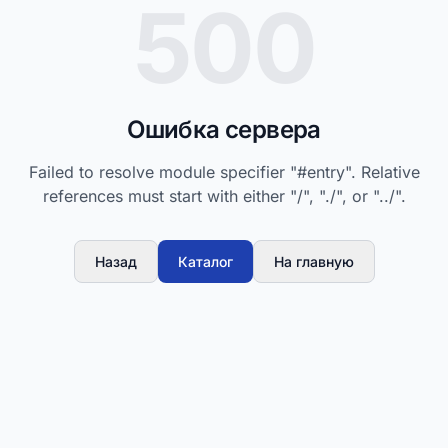
500
Ошибка сервера
Failed to resolve module specifier "#entry". Relative
references must start with either "/", "./", or "../".
Назад
Каталог
На главную