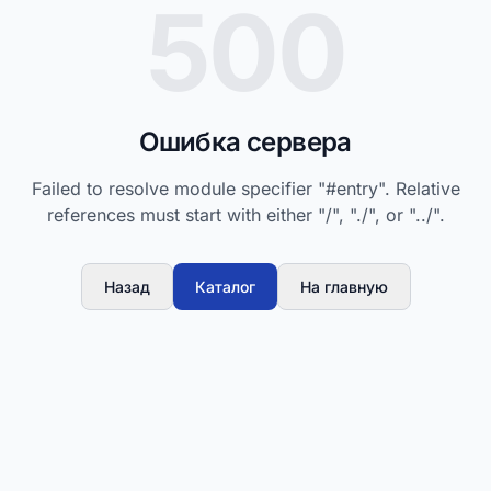
500
Ошибка сервера
Failed to resolve module specifier "#entry". Relative
references must start with either "/", "./", or "../".
Назад
Каталог
На главную