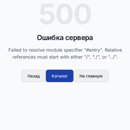
500
Ошибка сервера
Failed to resolve module specifier "#entry". Relative
references must start with either "/", "./", or "../".
Назад
Каталог
На главную