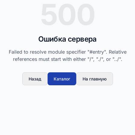
500
Ошибка сервера
Failed to resolve module specifier "#entry". Relative
references must start with either "/", "./", or "../".
Назад
Каталог
На главную