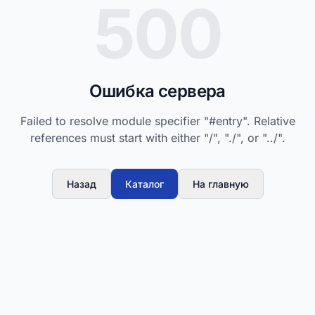
500
Ошибка сервера
Failed to resolve module specifier "#entry". Relative
references must start with either "/", "./", or "../".
Назад
Каталог
На главную