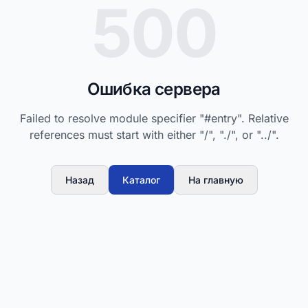
500
Ошибка сервера
Failed to resolve module specifier "#entry". Relative
references must start with either "/", "./", or "../".
Назад
Каталог
На главную