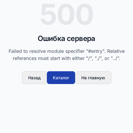
500
Ошибка сервера
Failed to resolve module specifier "#entry". Relative
references must start with either "/", "./", or "../".
Назад
Каталог
На главную