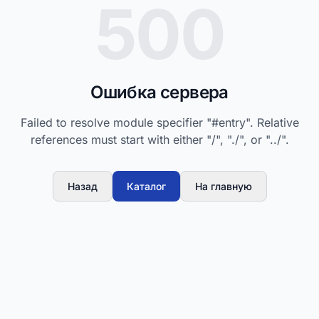
500
Ошибка сервера
Failed to resolve module specifier "#entry". Relative
references must start with either "/", "./", or "../".
Назад
Каталог
На главную