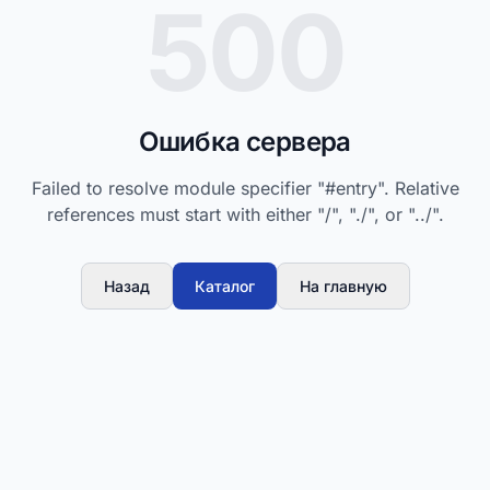
500
Ошибка сервера
Failed to resolve module specifier "#entry". Relative
references must start with either "/", "./", or "../".
Назад
Каталог
На главную