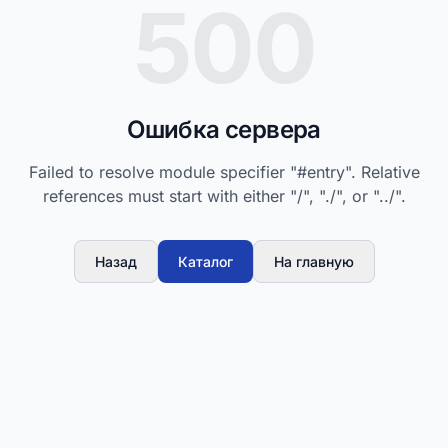
500
Ошибка сервера
Failed to resolve module specifier "#entry". Relative
references must start with either "/", "./", or "../".
Назад
Каталог
На главную