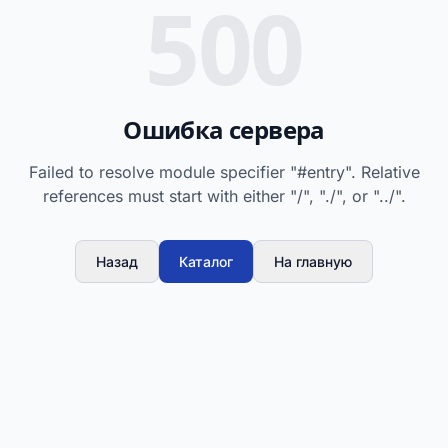
500
Ошибка сервера
Failed to resolve module specifier "#entry". Relative
references must start with either "/", "./", or "../".
Назад
Каталог
На главную