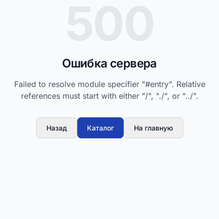
500
Ошибка сервера
Failed to resolve module specifier "#entry". Relative
references must start with either "/", "./", or "../".
Назад
Каталог
На главную