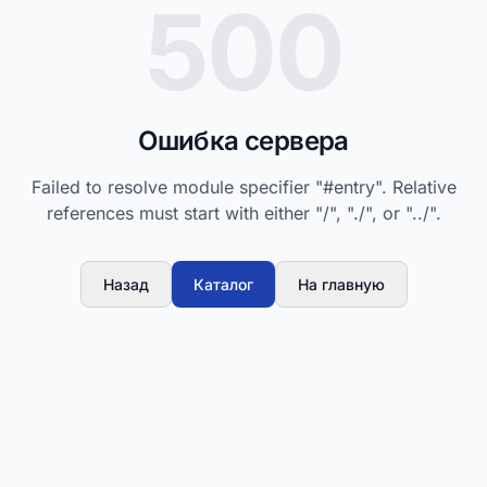
500
Ошибка сервера
Failed to resolve module specifier "#entry". Relative
references must start with either "/", "./", or "../".
Назад
Каталог
На главную