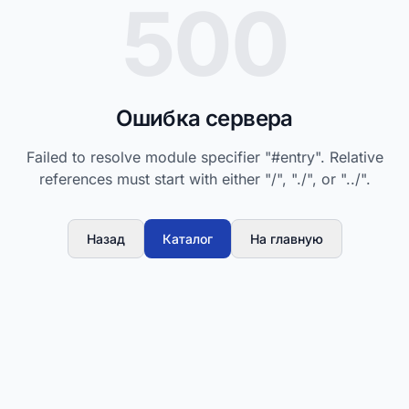
500
Ошибка сервера
Failed to resolve module specifier "#entry". Relative
references must start with either "/", "./", or "../".
Назад
Каталог
На главную