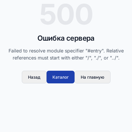
500
Ошибка сервера
Failed to resolve module specifier "#entry". Relative
references must start with either "/", "./", or "../".
Назад
Каталог
На главную