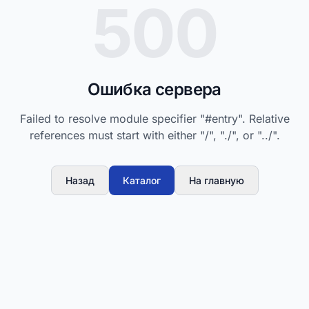
500
Ошибка сервера
Failed to resolve module specifier "#entry". Relative
references must start with either "/", "./", or "../".
Назад
Каталог
На главную