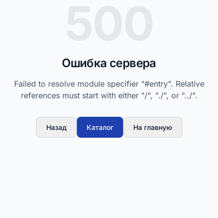
500
Ошибка сервера
Failed to resolve module specifier "#entry". Relative
references must start with either "/", "./", or "../".
Назад
Каталог
На главную