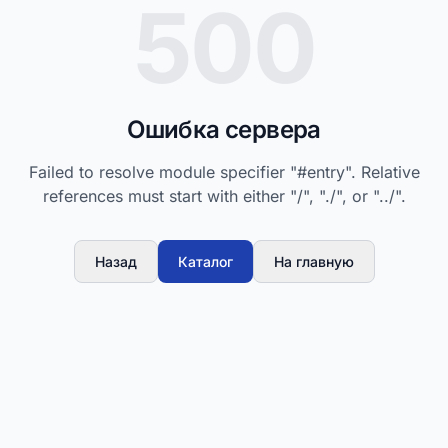
500
Ошибка сервера
Failed to resolve module specifier "#entry". Relative
references must start with either "/", "./", or "../".
Назад
Каталог
На главную