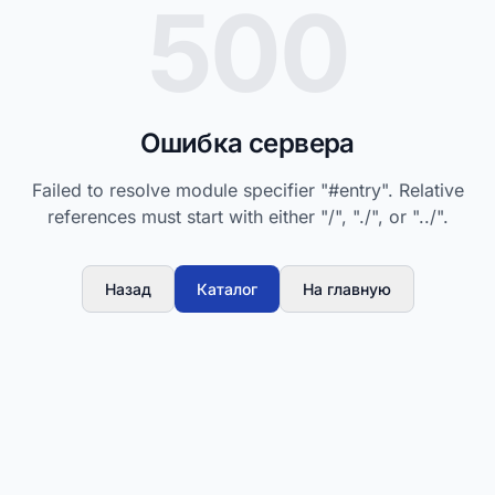
500
Ошибка сервера
Failed to resolve module specifier "#entry". Relative
references must start with either "/", "./", or "../".
Назад
Каталог
На главную