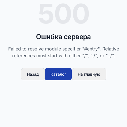
500
Ошибка сервера
Failed to resolve module specifier "#entry". Relative
references must start with either "/", "./", or "../".
Назад
Каталог
На главную