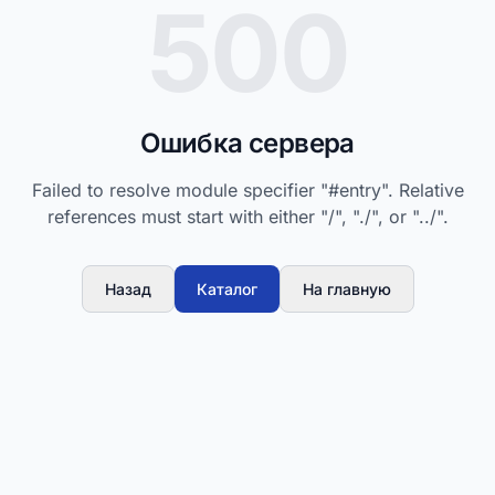
500
Ошибка сервера
Failed to resolve module specifier "#entry". Relative
references must start with either "/", "./", or "../".
Назад
Каталог
На главную