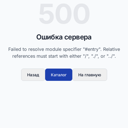
500
Ошибка сервера
Failed to resolve module specifier "#entry". Relative
references must start with either "/", "./", or "../".
Назад
Каталог
На главную