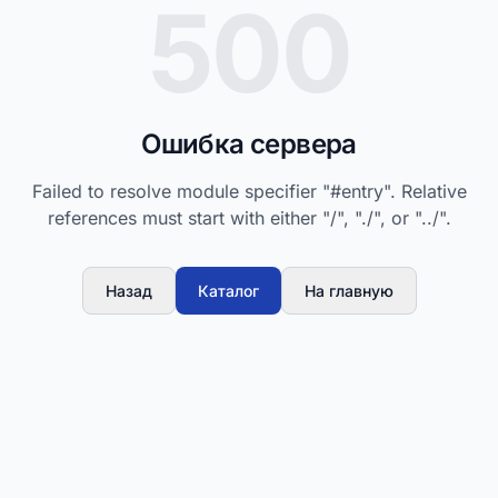
500
Ошибка сервера
Failed to resolve module specifier "#entry". Relative
references must start with either "/", "./", or "../".
Назад
Каталог
На главную