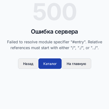
500
Ошибка сервера
Failed to resolve module specifier "#entry". Relative
references must start with either "/", "./", or "../".
Назад
Каталог
На главную