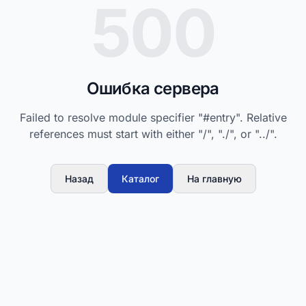
500
Ошибка сервера
Failed to resolve module specifier "#entry". Relative
references must start with either "/", "./", or "../".
Назад
Каталог
На главную