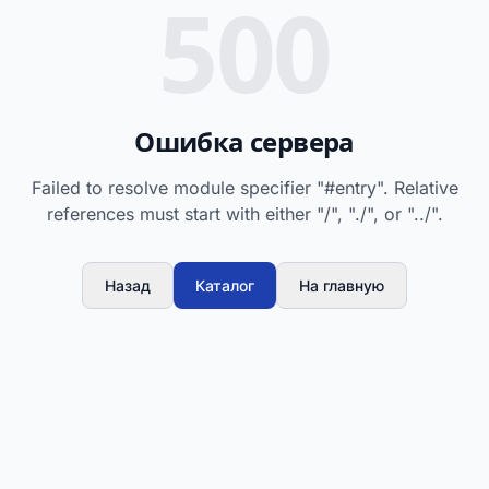
500
Ошибка сервера
Failed to resolve module specifier "#entry". Relative
references must start with either "/", "./", or "../".
Назад
Каталог
На главную