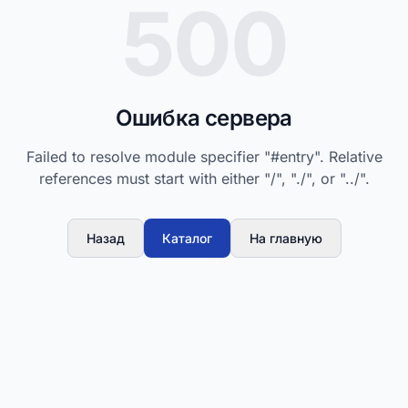
500
Ошибка сервера
Failed to resolve module specifier "#entry". Relative
references must start with either "/", "./", or "../".
Назад
Каталог
На главную