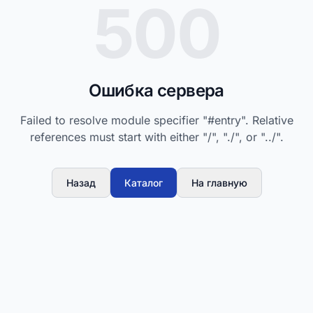
500
Ошибка сервера
Failed to resolve module specifier "#entry". Relative
references must start with either "/", "./", or "../".
Назад
Каталог
На главную