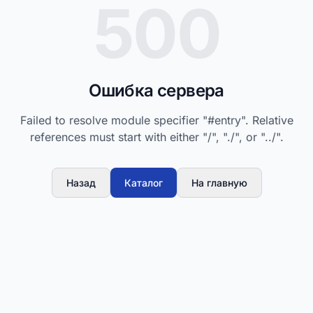
500
Ошибка сервера
Failed to resolve module specifier "#entry". Relative
references must start with either "/", "./", or "../".
Назад
Каталог
На главную