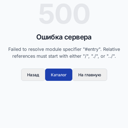
500
Ошибка сервера
Failed to resolve module specifier "#entry". Relative
references must start with either "/", "./", or "../".
Назад
Каталог
На главную