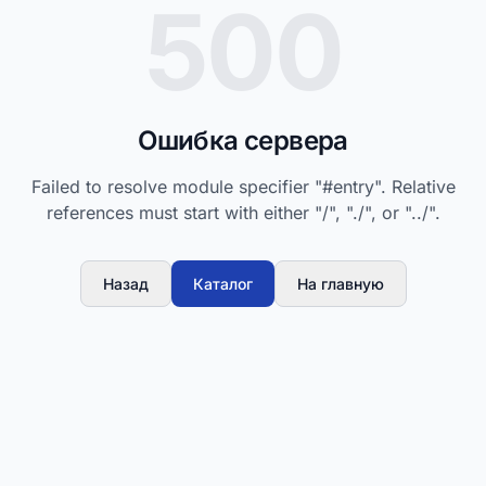
500
Ошибка сервера
Failed to resolve module specifier "#entry". Relative
references must start with either "/", "./", or "../".
Назад
Каталог
На главную