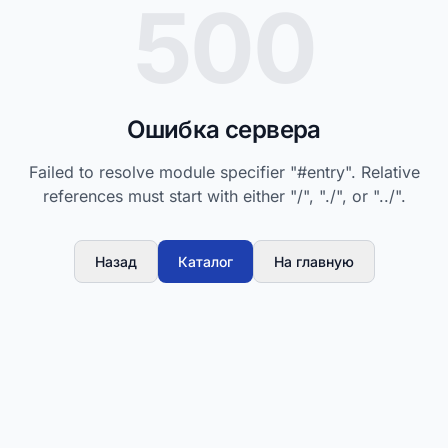
500
Ошибка сервера
Failed to resolve module specifier "#entry". Relative
references must start with either "/", "./", or "../".
Назад
Каталог
На главную