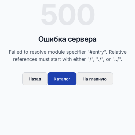
500
Ошибка сервера
Failed to resolve module specifier "#entry". Relative
references must start with either "/", "./", or "../".
Назад
Каталог
На главную