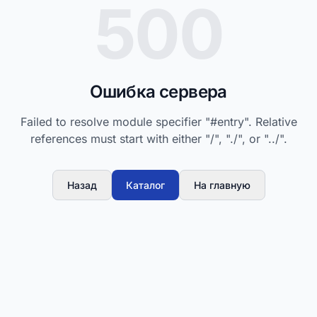
500
Ошибка сервера
Failed to resolve module specifier "#entry". Relative
references must start with either "/", "./", or "../".
Назад
Каталог
На главную