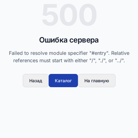
500
Ошибка сервера
Failed to resolve module specifier "#entry". Relative
references must start with either "/", "./", or "../".
Назад
Каталог
На главную