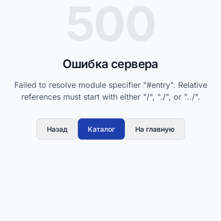
500
Ошибка сервера
Failed to resolve module specifier "#entry". Relative
references must start with either "/", "./", or "../".
Назад
Каталог
На главную