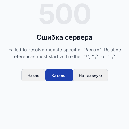
500
Ошибка сервера
Failed to resolve module specifier "#entry". Relative
references must start with either "/", "./", or "../".
Назад
Каталог
На главную