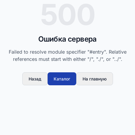
500
Ошибка сервера
Failed to resolve module specifier "#entry". Relative
references must start with either "/", "./", or "../".
Назад
Каталог
На главную