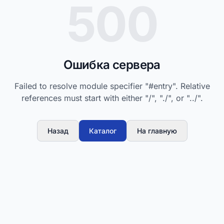
500
Ошибка сервера
Failed to resolve module specifier "#entry". Relative
references must start with either "/", "./", or "../".
Назад
Каталог
На главную